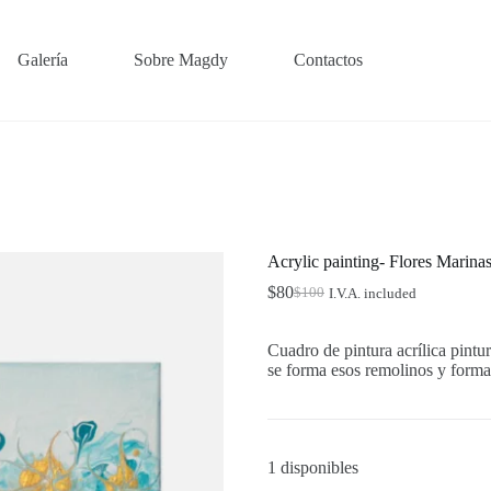
Galería
Sobre Magdy
Contactos
Acrylic painting- Flores Marina
$
80
$
100
I.V.A. included
Original
Current
price
price
was:
is:
Cuadro de pintura acrílica pintu
$100.
$80.
se forma esos remolinos y forma
1 disponibles