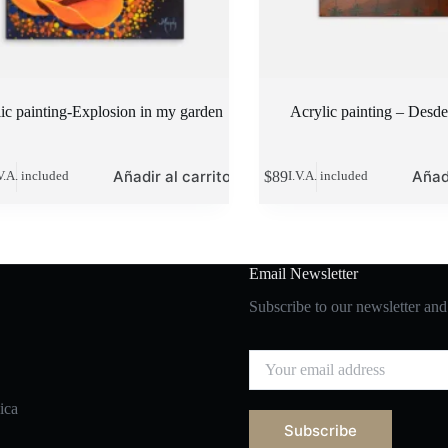
ic painting-Explosion in my garden
Acrylic painting – Desde 
Añadir al carrito
Añadi
$
89
V.A. included
I.V.A. included
Email Newsletter
Subscribe to our newsletter and
ica
Subscribe