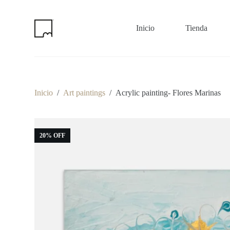
S
k
i
Inicio
Tienda
p
t
o
c
o
n
t
Inicio
/
Art paintings
/
Acrylic painting- Flores Marinas
e
n
t
20% OFF