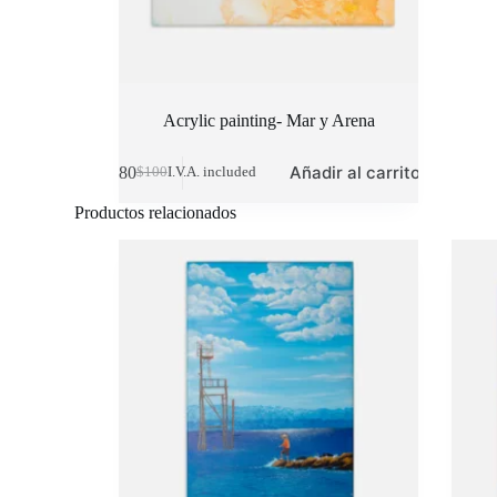
Acrylic painting- Mar y Arena
Añadir al carrito
$
80
$
100
I.V.A. included
Original
Current
price
price
Productos relacionados
was:
is:
$100.
$80.