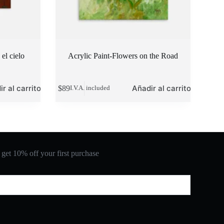
el cielo
Acrylic Paint-Flowers on the Road
r al carrito
Añadir al carrito
$
89
I.V.A. included
 get 10% off your first purchase