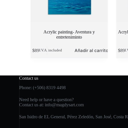
Acrylic painting- Aventura y
Acryl
entreteniminto
Añadir al carrito
$
89
$
89
I.V.A. included
I.
Contact us
Phone: (+506) 8319 4498
Need help or have a question?
Contact us at:
info@magdysart.com
San Isidro de EL General, Pérez Zeledón, San José, Costa R