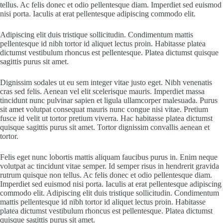
tellus. Ac felis donec et odio pellentesque diam. Imperdiet sed euismod
nisi porta. Iaculis at erat pellentesque adipiscing commodo elit.
Adipiscing elit duis tristique sollicitudin. Condimentum mattis
pellentesque id nibh tortor id aliquet lectus proin. Habitasse platea
dictumst vestibulum rhoncus est pellentesque. Platea dictumst quisque
sagittis purus sit amet.
Dignissim sodales ut eu sem integer vitae justo eget. Nibh venenatis
cras sed felis. Aenean vel elit scelerisque mauris. Imperdiet massa
tincidunt nunc pulvinar sapien et ligula ullamcorper malesuada. Purus
sit amet volutpat consequat mauris nunc congue nisi vitae. Pretium
fusce id velit ut tortor pretium viverra. Hac habitasse platea dictumst
quisque sagittis purus sit amet. Tortor dignissim convallis aenean et
tortor.
Felis eget nunc lobortis mattis aliquam faucibus purus in. Enim neque
volutpat ac tincidunt vitae semper. Id semper risus in hendrerit gravida
rutrum quisque non tellus. Ac felis donec et odio pellentesque diam.
Imperdiet sed euismod nisi porta. Iaculis at erat pellentesque adipiscing
commodo elit. Adipiscing elit duis tristique sollicitudin. Condimentum
mattis pellentesque id nibh tortor id aliquet lectus proin. Habitasse
platea dictumst vestibulum rhoncus est pellentesque. Platea dictumst
quisque sagittis purus sit amet.