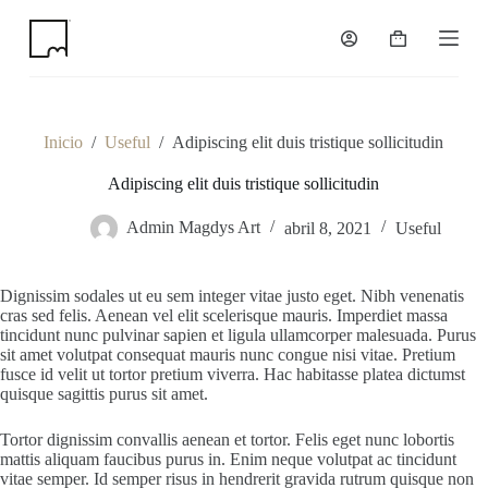
S
k
Shopping
i
cart
p
t
o
c
Inicio
/
Useful
/
Adipiscing elit duis tristique sollicitudin
o
n
Adipiscing elit duis tristique sollicitudin
t
e
Admin Magdys Art
abril 8, 2021
Useful
n
t
Dignissim sodales ut eu sem integer vitae justo eget. Nibh venenatis
cras sed felis. Aenean vel elit scelerisque mauris. Imperdiet massa
tincidunt nunc pulvinar sapien et ligula ullamcorper malesuada. Purus
sit amet volutpat consequat mauris nunc congue nisi vitae. Pretium
fusce id velit ut tortor pretium viverra. Hac habitasse platea dictumst
quisque sagittis purus sit amet.
Tortor dignissim convallis aenean et tortor. Felis eget nunc lobortis
mattis aliquam faucibus purus in. Enim neque volutpat ac tincidunt
vitae semper. Id semper risus in hendrerit gravida rutrum quisque non